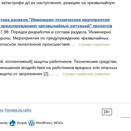
и катастрофе до их наступления, реакцию на чрезвычайную
остава раздела "Инженерно-технические мероприятия
 предупреждению чрезвычайных ситуаций" проектов
 98: Порядок разработки и состава раздела "Инженерно
бороны. Мероприятия по предупреждению чрезвычайных
ия опасное техногенное происшествие …
Словарь-справочник
й, коллективной] защиты работников: Технические средства,
еньшения воздействия на работников вредных или опасных
 защиты от загрязнения [2].… …
Словарь-справочник терминов
ка
,
Реклама на сайте
18+
omla,
Drupal,
WordPress, MODx.