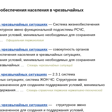
необеспечения населения в чрезвычайных
в чрезвычайных ситуациях
— Система жизнеобеспечения
руктурное звено функциональной подсистемы РСЧС,
ания условий, минимально необходимых для сохранения
в… …
Официальная терминология
в чрезвычайных ситуациях
— совокупность органов
беспечения населения в чрезвычайных ситуациях,
ания условий, минимально необходимых для сохранения
чрезвычайных …
Словарь черезвычайных ситуаций
в чрезвычайных ситуациях
— 2.3.1 система
ных ситуациях; система ЖОН ЧС: Структурное звено
азначенное для созданияи поддержания условий, минимально
поддержания… …
Словарь-справочник терминов нормативно-технической
в чрезвычайных ситуациях
— структурное звено
значенное для создания и поддержания условий,