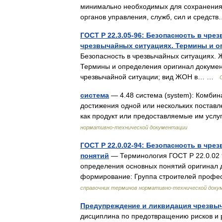
минимально необходимых для сохранения 
органов управления, служб, сил и средс
ГОСТ Р 22.3.05-96: Безопасность в чр
чрезвычайных ситуациях. Термины и о
Безопасность в чрезвычайных ситуациях. 
Термины и определения оригинал документ
чрезвычайной ситуации; вид ЖОН в… …
система
— 4.48 система (system): Комби
достижения одной или нескольких постав
как продукт или предоставляемые им усл
нормативно-технической документации
ГОСТ Р 22.0.02-94: Безопасность в чр
понятий
— Терминология ГОСТ Р 22.0.02 9
определения основных понятий оригинал д
формирование: Группа строителей проф
справочник терминов нормативно-технической доку
Предупреждение и ликвидация чрезвы
дисциплина по предотвращению рисков и 