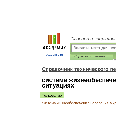
Словари и энциклоп
academic.ru
Справочник технического переводчика
Справочник технического п
система жизнеобеспеч
ситуациях
Толкование
система
жизнеобеспечения
населения
в
ч