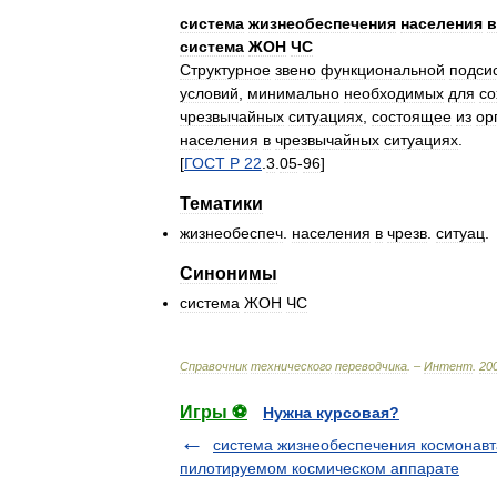
система
жизнеобеспечения
населения
в
система
ЖОН
ЧС
Структурное
звено
функциональной
подси
условий
,
минимально
необходимых
для
со
чрезвычайных
ситуациях
,
состоящее
из
ор
населения
в
чрезвычайных
ситуациях
.
[
ГОСТ
Р
22
.
3
.
05
-
96
]
Тематики
жизнеобеспеч
.
населения
в
чрезв
.
ситуац
.
Синонимы
система
ЖОН
ЧС
Справочник
технического
переводчика
. –
Интент
.
20
Игры ⚽
Нужна курсовая?
система жизнеобеспечения космонавт
пилотируемом космическом аппарате